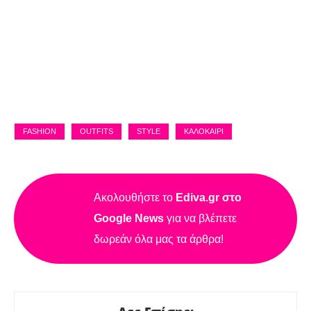
FASHION
OUTFITS
STYLE
ΚΑΛΟΚΑΊΡΙ
Ακολουθήστε το
Ediva.gr στο
Google News
για να βλέπετε
δωρεάν όλα μας τα άρθρα!