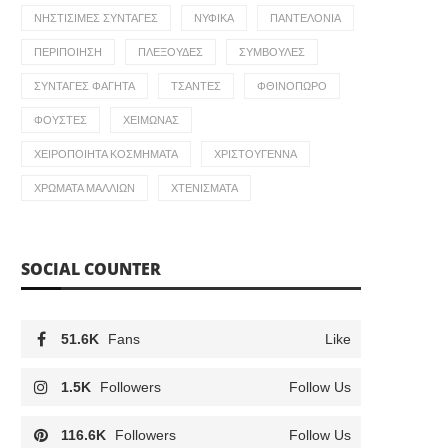
ΝΗΣΤΊΣΙΜΕΣ ΣΥΝΤΑΓΈΣ
ΝΥΦΙΚΆ
ΠΑΝΤΕΛΌΝΙΑ
ΠΕΡΙΠΟΊΗΣΗ
ΠΛΕΞΟΎΔΕΣ
ΣΥΜΒΟΥΛΈΣ
ΣΥΝΤΑΓΈΣ ΦΑΓΗΤΆ
ΤΣΆΝΤΕΣ
ΦΘΙΝΌΠΩΡΟ
ΦΟΎΣΤΕΣ
ΧΕΙΜΏΝΑΣ
ΧΕΙΡΟΠΟΊΗΤΑ ΚΟΣΜΉΜΑΤΑ
ΧΡΙΣΤΟΎΓΕΝΝΑ
ΧΡΏΜΑΤΑ ΜΑΛΛΙΏΝ
ΧΤΕΝΊΣΜΑΤΑ
SOCIAL COUNTER
51.6K
Fans
Like
1.5K
Followers
Follow Us
116.6K
Followers
Follow Us