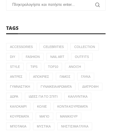
TAGS
ACCESSORIES
CELEBRITIES
COLLECTION
DIY
FASHION
NAIL ART
OUTFITS
STYLE
TIPS
TOP10
ΆΝΟΙΞΗ
ΆΝΤΡΕΣ
ΑΠΌΚΡΙΕΣ
ΓΆΜΟΣ
ΓΛΥΚΆ
ΓΥΜΝΑΣΤΙΚΉ
ΓΥΝΑΙΚΕΊΑ ΑΡΏΜΑΤΑ
ΔΙΑΤΡΟΦΉ
ΔΏΡΑ
ΙΔΈΕΣ ΓΙΑ ΤΟ ΣΠΊΤΙ
ΚΑΛΛΥΝΤΙΚΆ
ΚΑΛΟΚΑΊΡΙ
ΚΟΛΙΈ
ΚΟΝΤΆ ΚΟΥΡΈΜΑΤΑ
ΚΟΥΡΈΜΑΤΑ
ΜΑΓΙΌ
ΜΑΝΙΚΙΟΎΡ
ΜΠΟΤΆΚΙΑ
ΜΥΣΤΙΚΆ
ΝΗΣΤΊΣΙΜΑ ΓΛΥΚΆ