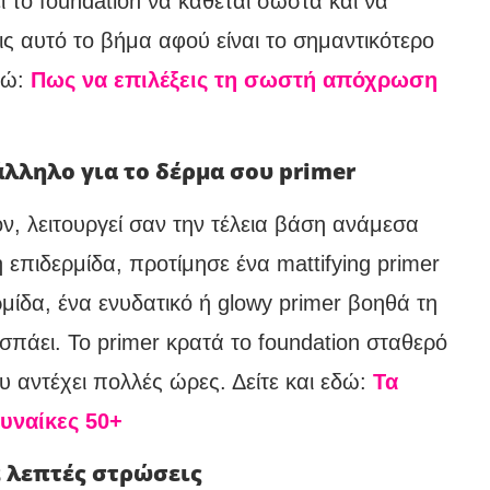
το foundation να κάθεται σωστά και να
 αυτό το βήμα αφού είναι το σημαντικότερο
εδώ:
Πως να επιλέξεις τη σωστή απόχρωση
άλληλο για το δέρμα σου primer
όν, λειτουργεί σαν την τέλεια βάση ανάμεσα
ή επιδερμίδα, προτίμησε ένα mattifying primer
ρμίδα, ένα ενυδατικό ή glowy primer βοηθά τη
 σπάει. Το primer κρατά το foundation σταθερό
ου αντέχει πολλές ώρες. Δείτε και εδώ:
Τα
γυναίκες 50+
ε λεπτές στρώσεις