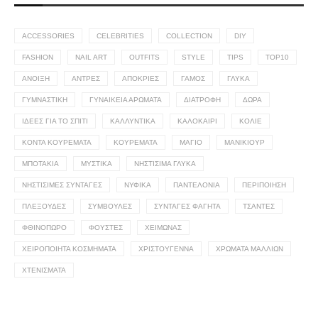
ACCESSORIES
CELEBRITIES
COLLECTION
DIY
FASHION
NAIL ART
OUTFITS
STYLE
TIPS
TOP10
ΆΝΟΙΞΗ
ΆΝΤΡΕΣ
ΑΠΌΚΡΙΕΣ
ΓΆΜΟΣ
ΓΛΥΚΆ
ΓΥΜΝΑΣΤΙΚΉ
ΓΥΝΑΙΚΕΊΑ ΑΡΏΜΑΤΑ
ΔΙΑΤΡΟΦΉ
ΔΏΡΑ
ΙΔΈΕΣ ΓΙΑ ΤΟ ΣΠΊΤΙ
ΚΑΛΛΥΝΤΙΚΆ
ΚΑΛΟΚΑΊΡΙ
ΚΟΛΙΈ
ΚΟΝΤΆ ΚΟΥΡΈΜΑΤΑ
ΚΟΥΡΈΜΑΤΑ
ΜΑΓΙΌ
ΜΑΝΙΚΙΟΎΡ
ΜΠΟΤΆΚΙΑ
ΜΥΣΤΙΚΆ
ΝΗΣΤΊΣΙΜΑ ΓΛΥΚΆ
ΝΗΣΤΊΣΙΜΕΣ ΣΥΝΤΑΓΈΣ
ΝΥΦΙΚΆ
ΠΑΝΤΕΛΌΝΙΑ
ΠΕΡΙΠΟΊΗΣΗ
ΠΛΕΞΟΎΔΕΣ
ΣΥΜΒΟΥΛΈΣ
ΣΥΝΤΑΓΈΣ ΦΑΓΗΤΆ
ΤΣΆΝΤΕΣ
ΦΘΙΝΌΠΩΡΟ
ΦΟΎΣΤΕΣ
ΧΕΙΜΏΝΑΣ
ΧΕΙΡΟΠΟΊΗΤΑ ΚΟΣΜΉΜΑΤΑ
ΧΡΙΣΤΟΎΓΕΝΝΑ
ΧΡΏΜΑΤΑ ΜΑΛΛΙΏΝ
ΧΤΕΝΊΣΜΑΤΑ