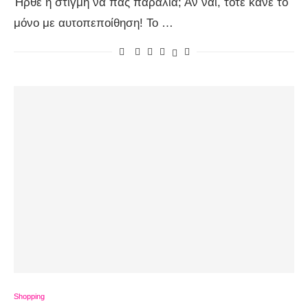
Ήρθε η στιγμή να πας παραλία; Αν ναι, τότε κάνε το
μόνο με αυτοπεποίθηση! Το …
Shopping