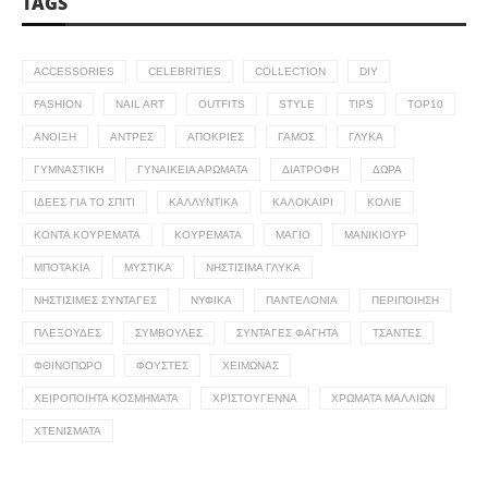
TAGS
ACCESSORIES
CELEBRITIES
COLLECTION
DIY
FASHION
NAIL ART
OUTFITS
STYLE
TIPS
TOP10
ΆΝΟΙΞΗ
ΆΝΤΡΕΣ
ΑΠΌΚΡΙΕΣ
ΓΆΜΟΣ
ΓΛΥΚΆ
ΓΥΜΝΑΣΤΙΚΉ
ΓΥΝΑΙΚΕΊΑ ΑΡΏΜΑΤΑ
ΔΙΑΤΡΟΦΉ
ΔΏΡΑ
ΙΔΈΕΣ ΓΙΑ ΤΟ ΣΠΊΤΙ
ΚΑΛΛΥΝΤΙΚΆ
ΚΑΛΟΚΑΊΡΙ
ΚΟΛΙΈ
ΚΟΝΤΆ ΚΟΥΡΈΜΑΤΑ
ΚΟΥΡΈΜΑΤΑ
ΜΑΓΙΌ
ΜΑΝΙΚΙΟΎΡ
ΜΠΟΤΆΚΙΑ
ΜΥΣΤΙΚΆ
ΝΗΣΤΊΣΙΜΑ ΓΛΥΚΆ
ΝΗΣΤΊΣΙΜΕΣ ΣΥΝΤΑΓΈΣ
ΝΥΦΙΚΆ
ΠΑΝΤΕΛΌΝΙΑ
ΠΕΡΙΠΟΊΗΣΗ
ΠΛΕΞΟΎΔΕΣ
ΣΥΜΒΟΥΛΈΣ
ΣΥΝΤΑΓΈΣ ΦΑΓΗΤΆ
ΤΣΆΝΤΕΣ
ΦΘΙΝΌΠΩΡΟ
ΦΟΎΣΤΕΣ
ΧΕΙΜΏΝΑΣ
ΧΕΙΡΟΠΟΊΗΤΑ ΚΟΣΜΉΜΑΤΑ
ΧΡΙΣΤΟΎΓΕΝΝΑ
ΧΡΏΜΑΤΑ ΜΑΛΛΙΏΝ
ΧΤΕΝΊΣΜΑΤΑ