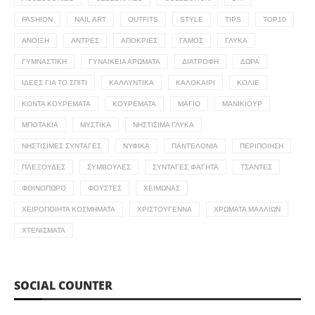
FASHION
NAIL ART
OUTFITS
STYLE
TIPS
TOP10
ΆΝΟΙΞΗ
ΆΝΤΡΕΣ
ΑΠΌΚΡΙΕΣ
ΓΆΜΟΣ
ΓΛΥΚΆ
ΓΥΜΝΑΣΤΙΚΉ
ΓΥΝΑΙΚΕΊΑ ΑΡΏΜΑΤΑ
ΔΙΑΤΡΟΦΉ
ΔΏΡΑ
ΙΔΈΕΣ ΓΙΑ ΤΟ ΣΠΊΤΙ
ΚΑΛΛΥΝΤΙΚΆ
ΚΑΛΟΚΑΊΡΙ
ΚΟΛΙΈ
ΚΟΝΤΆ ΚΟΥΡΈΜΑΤΑ
ΚΟΥΡΈΜΑΤΑ
ΜΑΓΙΌ
ΜΑΝΙΚΙΟΎΡ
ΜΠΟΤΆΚΙΑ
ΜΥΣΤΙΚΆ
ΝΗΣΤΊΣΙΜΑ ΓΛΥΚΆ
ΝΗΣΤΊΣΙΜΕΣ ΣΥΝΤΑΓΈΣ
ΝΥΦΙΚΆ
ΠΑΝΤΕΛΌΝΙΑ
ΠΕΡΙΠΟΊΗΣΗ
ΠΛΕΞΟΎΔΕΣ
ΣΥΜΒΟΥΛΈΣ
ΣΥΝΤΑΓΈΣ ΦΑΓΗΤΆ
ΤΣΆΝΤΕΣ
ΦΘΙΝΌΠΩΡΟ
ΦΟΎΣΤΕΣ
ΧΕΙΜΏΝΑΣ
ΧΕΙΡΟΠΟΊΗΤΑ ΚΟΣΜΉΜΑΤΑ
ΧΡΙΣΤΟΎΓΕΝΝΑ
ΧΡΏΜΑΤΑ ΜΑΛΛΙΏΝ
ΧΤΕΝΊΣΜΑΤΑ
SOCIAL COUNTER