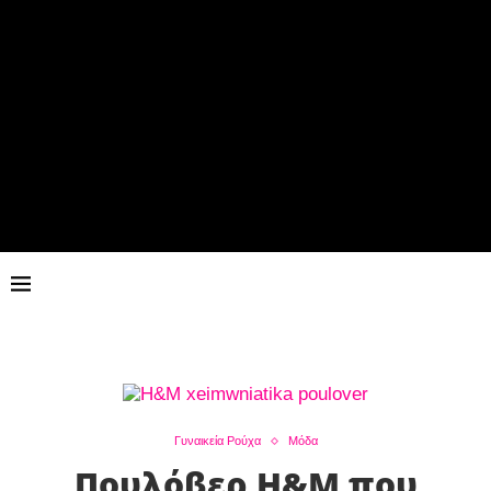
Γυναικεία Ρούχα
Μόδα
Πουλόβερ H&M που