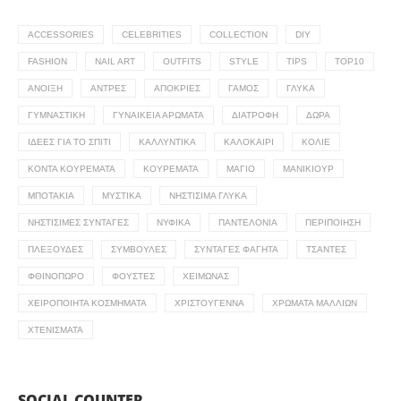
ACCESSORIES
CELEBRITIES
COLLECTION
DIY
FASHION
NAIL ART
OUTFITS
STYLE
TIPS
TOP10
ΆΝΟΙΞΗ
ΆΝΤΡΕΣ
ΑΠΌΚΡΙΕΣ
ΓΆΜΟΣ
ΓΛΥΚΆ
ΓΥΜΝΑΣΤΙΚΉ
ΓΥΝΑΙΚΕΊΑ ΑΡΏΜΑΤΑ
ΔΙΑΤΡΟΦΉ
ΔΏΡΑ
ΙΔΈΕΣ ΓΙΑ ΤΟ ΣΠΊΤΙ
ΚΑΛΛΥΝΤΙΚΆ
ΚΑΛΟΚΑΊΡΙ
ΚΟΛΙΈ
ΚΟΝΤΆ ΚΟΥΡΈΜΑΤΑ
ΚΟΥΡΈΜΑΤΑ
ΜΑΓΙΌ
ΜΑΝΙΚΙΟΎΡ
ΜΠΟΤΆΚΙΑ
ΜΥΣΤΙΚΆ
ΝΗΣΤΊΣΙΜΑ ΓΛΥΚΆ
ΝΗΣΤΊΣΙΜΕΣ ΣΥΝΤΑΓΈΣ
ΝΥΦΙΚΆ
ΠΑΝΤΕΛΌΝΙΑ
ΠΕΡΙΠΟΊΗΣΗ
ΠΛΕΞΟΎΔΕΣ
ΣΥΜΒΟΥΛΈΣ
ΣΥΝΤΑΓΈΣ ΦΑΓΗΤΆ
ΤΣΆΝΤΕΣ
ΦΘΙΝΌΠΩΡΟ
ΦΟΎΣΤΕΣ
ΧΕΙΜΏΝΑΣ
ΧΕΙΡΟΠΟΊΗΤΑ ΚΟΣΜΉΜΑΤΑ
ΧΡΙΣΤΟΎΓΕΝΝΑ
ΧΡΏΜΑΤΑ ΜΑΛΛΙΏΝ
ΧΤΕΝΊΣΜΑΤΑ
SOCIAL COUNTER