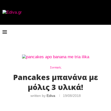
Συνταγές
Pancakes μπανάνα με
μόλις 3 υλικά!
written by
Ediva
19/08/2018